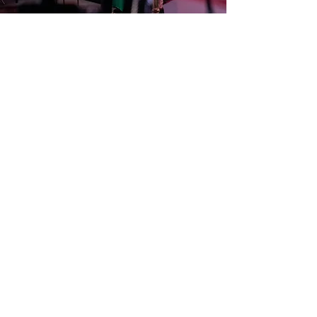
VISION
Vogliamo ridefinire gli standard
della produzione multimediale,
esplorando nuove tecniche e
linguaggi espressivi.
Guardiamo al futuro con la volontà
di innovare, sperimentare e
ampliare le possibilità della
comunicazione visiva.